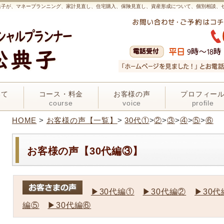
松典子が、マネープランニング、家計見直し、住宅購入、保険見直し、資産形成について、個別相談、
いて
コース・料金
お客様の声
プロフィー
course
voice
profile
HOME
>
お客様の声【一覧】
>
30代①
>
②
>
③
>
④
>
⑤
>
⑥
お客様の声【30代編③】
▶30代編①
▶30代編②
▶30代
編⑤
▶30代編⑥