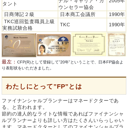
ナル・キャリア・カ
2005年
タント
ウンセラー協会
日商簿記２級
日本商工会議所
1990年
TKC巡回監査職員上級
TKC
1990年
実務試験合格
最左：
CFP(R)として登録して”20年”ということで、日本FP協会よ
り表彰状をいただきました。
わたしにとって”FP”とは
ファイナンシャルプランナーはマネードクターであ
る、と言われます。
節約の達人的なライトな情報であればファイナンシャ
ルプランナーよりも詳しい方はたくさんいらっしゃい
ます。マネードクターとしてのファイナンシャルプラ