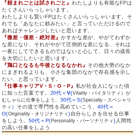
『頼まれごとは試されごと』
わたしよりも有能なFPは
たくさんいらっしゃいます。
わたしよりも賢いFPはたくさんいらっしゃいます。そ
れでも「あなたに頼みたい」と言っていただけるので
あればチャレンジしたいと思います。
『微差・僅差・絶対差』
かすかな差が、やがてわずか
な差になり、それがやがて圧倒的な差になる、それは
一夜にしてできるものではないと心して、日々の成長
を大切にしたいと思います。
『鶏口となるも牛後となるなかれ』
その他大勢のなか
にまぎれるよりも、小さな集団のなかで存在感を示し
たい、と思っています。
『仕事キャリアV・S・O・P』
私が社会人になった頃
に知った言葉です。
20代＝
V
(
Vitality・バイタリティ）
が
、
30代＝S(
むしゃらに仕事をしよう
Specialty・スペシャリ
）
その道で専門性を高めていこう、
40代＝
ティ
O(
)
自分らしさを出せる仕事
Originality・オリジナリティ
をしよう。
50代＝P(
)
人間性
Personality・パーソナリティ
の高い仕事をしよう